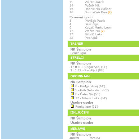
11
Vrečko Jakob
14
Pušnik Nik
15
Hodnik Nik Gašper
16
Dobovičnik Ben
(K)
Rezervni igralci
3
Plevčak Patrik
4
Selič Žiga
9
Kovač Murko Leon
12
Vrečko Nik
(V)
17
Mihalič Luka
22
Pirc Aljaž
TRENER
NK Šampion
Fenko Igor
STRELCI
NK Šampion
1 : 0
8 - Pudgar Anej (11')
2 : 1
22 - Pirc Aljaž (88')
OPOMINJANI
NK Šampion
8 - Pudgar Anej (44')
5 - Pilih Sebastian (51')
6 - Čater Nik (53')
17 - Mihalič Luka (84')
Uradne osebe
Fenko Igor (51')
IZKLJUČENI
NK Šampion
Uradne osebe
MENJAVE
NK Šampion
Minuta
Igralec