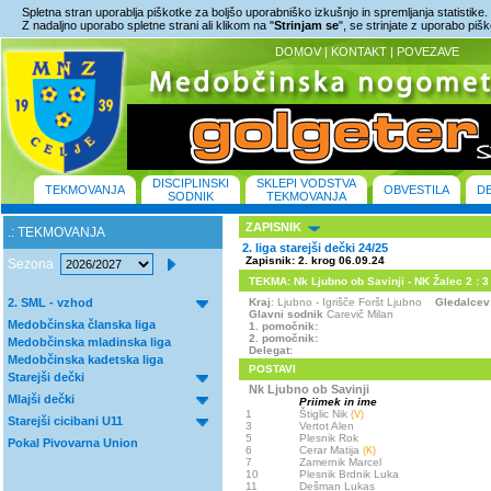
Spletna stran uporablja piškotke za boljšo uporabniško izkušnjo in spremljanja statistike.
Z nadaljno uporabo spletne strani ali klikom na "
Strinjam se
", se strinjate z uporabo piš
DOMOV
|
KONTAKT
|
POVEZAVE
DISCIPLINSKI
SKLEPI VODSTVA
TEKMOVANJA
OBVESTILA
D
SODNIK
TEKMOVANJA
ZAPISNIK
.: TEKMOVANJA
2. liga starejši dečki 24/25
Zapisnik: 2. krog 06.09.24
Sezona
TEKMA: Nk Ljubno ob Savinji - NK Žalec 2 : 3 (
2. SML - vzhod
Kraj
: Ljubno - Igrišče Foršt Ljubno
Gledalcev
Glavni sodnik
Carevič Milan
Medobčinska članska liga
1. pomočnik:
2. pomočnik:
Medobčinska mladinska liga
Delegat:
Medobčinska kadetska liga
POSTAVI
Starejši dečki
Nk Ljubno ob Savinji
Mlajši dečki
Priimek in ime
1
Štiglic Nik
(V)
Starejši cicibani U11
3
Vertot Alen
5
Plesnik Rok
Pokal Pivovarna Union
6
Cerar Matija
(K)
7
Zamernik Marcel
10
Plesnik Brdnik Luka
11
Dešman Lukas