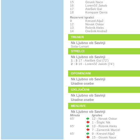
15
Govek Nace
16
Lorenčič Jakob
17
Atelšek Gal
18
Kompare Denis
Rezervni igralci
9
Krevzel Aljaž
12
Novak Oskar
13
Robnik Aleks
14
Orešnik Andraž
TRENER
Nk Ljubno ob Savinji
Solar Lenart
STRELCI
Nk Ljubno ob Savinji
1 : 3
17 - Atelšek Gal (72')
2 : 3
16 - Lorenčič Jakob (74')
OPOMINJANI
Nk Ljubno ob Savinji
Uradne osebe
IZKLJUČENI
Nk Ljubno ob Savinji
Uradne osebe
MENJAVE
Nk Ljubno ob Savinji
Minuta
Igralec
65'
12 - Novak Oskar
1 - Štiglic Nik
65'
13 - Robnik Aleks
7 - Zamernik Marcel
65'
9 - Krevzel Aljaž
15 - Govek Nace