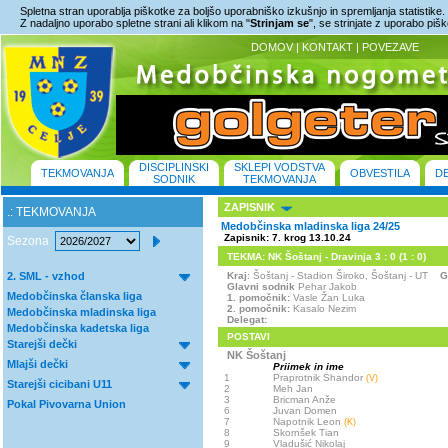
Spletna stran uporablja piškotke za boljšo uporabniško izkušnjo in spremljanja statistike.
Z nadaljno uporabo spletne strani ali klikom na "
Strinjam se
", se strinjate z uporabo piš
DOMOV
|
KONTAKT
|
POVEZAVE
DISCIPLINSKI
SKLEPI VODSTVA
TEKMOVANJA
OBVESTILA
D
SODNIK
TEKMOVANJA
ZAPISNIK
.: TEKMOVANJA
Medobčinska mladinska liga 24/25
Zapisnik: 7. krog 13.10.24
Sezona
TEKMA: NK Šoštanj - Dravinja 3 : 0 (1 : 0)
2. SML - vzhod
Kraj
: Šoštanj - Stadion Široko, Šoštanj - UT
G
Glavni sodnik
Pehar Jakob
Medobčinska članska liga
1. pomočnik:
Vasle Žan Luka
2. pomočnik:
Kasalo Nezim
Medobčinska mladinska liga
Delegat:
Medobčinska kadetska liga
POSTAVI
Starejši dečki
NK Šoštanj
Mlajši dečki
Priimek in ime
1
Praprotnik Shandor
(V)
Starejši cicibani U11
2
Meh Jan
3
Bricman Anže
Pokal Pivovarna Union
6
Juvan Domen
7
Napotnik Leon
(K)
8
Skornšek Tian
9
Vladušić Nikolaj