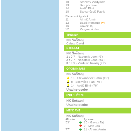
10
Stankov Vladyslav
13
Bernjak Jure
14
Avdić Elmir
18
Stevančević Patrik
Rezervni igralci
11
Ahmić Armin
12
Babić Nemanja
(V)
16
Gavez Taj
22
Pergovnik Jan
TRENER
NK Šoštanj
Cafuta David
STRELCI
NK Šoštanj
1 : 0
7 - Napotnik Leon (6')
2 : 0
7 - Napotnik Leon (64')
3 : 0
9 - Vladušić Nikolaj (71')
OPOMINJANI
NK Šoštanj
18 - Stevančević Patrik (19')
8 - Skornšek Tian (76')
14 - Avdić Elmir (76')
Uradne osebe
IZKLJUČENI
NK Šoštanj
Uradne osebe
MENJAVE
NK Šoštanj
Minuta
Igralec
53'
16 - Gavez Taj
2 - Meh Jan
77'
11 - Ahmić Armin