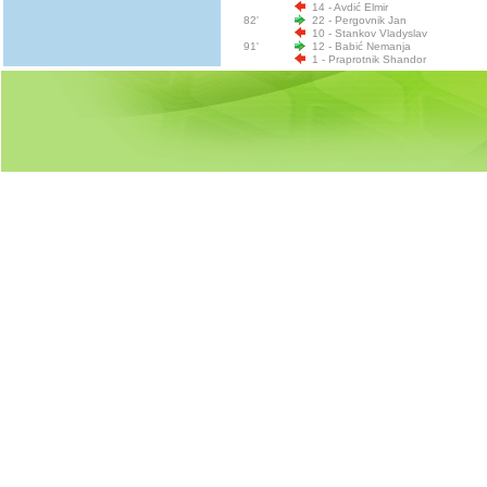
14 - Avdić Elmir
82'
22 - Pergovnik Jan
10 - Stankov Vladyslav
91'
12 - Babić Nemanja
1 - Praprotnik Shandor