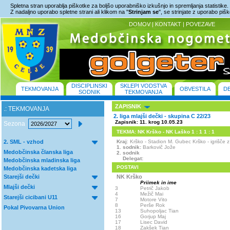
Spletna stran uporablja piškotke za boljšo uporabniško izkušnjo in spremljanja statistike.
Z nadaljno uporabo spletne strani ali klikom na "
Strinjam se
", se strinjate z uporabo piš
DOMOV
|
KONTAKT
|
POVEZAVE
DISCIPLINSKI
SKLEPI VODSTVA
TEKMOVANJA
OBVESTILA
D
SODNIK
TEKMOVANJA
ZAPISNIK
.: TEKMOVANJA
2. liga mlajši dečki - skupina C 22/23
Zapisnik: 11. krog 10.05.23
Sezona
TEKMA: NK Krško - NK Laško 1 : 1 1 : 1
2. SML - vzhod
Kraj
: Krško - Stadion M. Gubec Krško - igrišč
1. sodnik:
Barkovič Jože
Medobčinska članska liga
2. sodnik
Delegat:
Medobčinska mladinska liga
POSTAVI
Medobčinska kadetska liga
Starejši dečki
NK Krško
Priimek in ime
Mlajši dečki
3
Petrič Jakob
4
Mežič Mai
Starejši cicibani U11
7
Motore Vito
8
Perše Rok
Pokal Pivovarna Union
13
Suhopoljac Tian
16
Gorjup Maj
17
Lisec David
18
Zakšek Tian