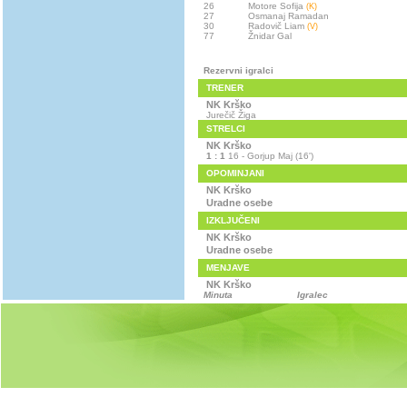
26
Motore Sofija
(K)
27
Osmanaj Ramadan
30
Radovič Liam
(V)
77
Žnidar Gal
Rezervni igralci
TRENER
NK Krško
Jurečič Žiga
STRELCI
NK Krško
1 : 1
16 - Gorjup Maj (16')
OPOMINJANI
NK Krško
Uradne osebe
IZKLJUČENI
NK Krško
Uradne osebe
MENJAVE
NK Krško
Minuta
Igralec