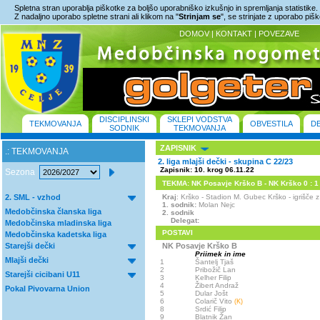
Spletna stran uporablja piškotke za boljšo uporabniško izkušnjo in spremljanja statistike.
Z nadaljno uporabo spletne strani ali klikom na "
Strinjam se
", se strinjate z uporabo piš
DOMOV
|
KONTAKT
|
POVEZAVE
DISCIPLINSKI
SKLEPI VODSTVA
TEKMOVANJA
OBVESTILA
D
SODNIK
TEKMOVANJA
ZAPISNIK
.: TEKMOVANJA
2. liga mlajši dečki - skupina C 22/23
Zapisnik: 10. krog 06.11.22
Sezona
TEKMA: NK Posavje Krško B - NK Krško 0 : 1 
2. SML - vzhod
Kraj
: Krško - Stadion M. Gubec Krško - igrišč
1. sodnik:
Molan Nejc
Medobčinska članska liga
2. sodnik
Delegat:
Medobčinska mladinska liga
POSTAVI
Medobčinska kadetska liga
Starejši dečki
NK Posavje Krško B
Priimek in ime
Mlajši dečki
1
Šantelj Tjaš
2
Pribožič Lan
Starejši cicibani U11
3
Kelher Filip
4
Žibert Andraž
Pokal Pivovarna Union
5
Dular Jošt
6
Colarič Vito
(K)
8
Srdić Filip
9
Blatnik Žan