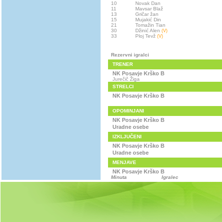
10
Novak Dan
11
Mavsar Blaž
13
Gričar žan
15
Mujakić Din
21
Tomažin Tian
30
Džinić Alen
(V)
33
Ploj Tevž
(V)
Rezervni igralci
TRENER
NK Posavje Krško B
Jurečič Žiga
STRELCI
NK Posavje Krško B
OPOMINJANI
NK Posavje Krško B
Uradne osebe
IZKLJUČENI
NK Posavje Krško B
Uradne osebe
MENJAVE
NK Posavje Krško B
Minuta
Igralec