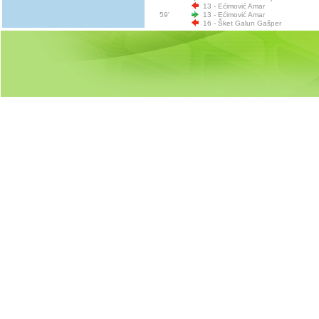
13 - Ećimović Amar
59'
13 - Ećimović Amar
16 - Šket Galun Gašper