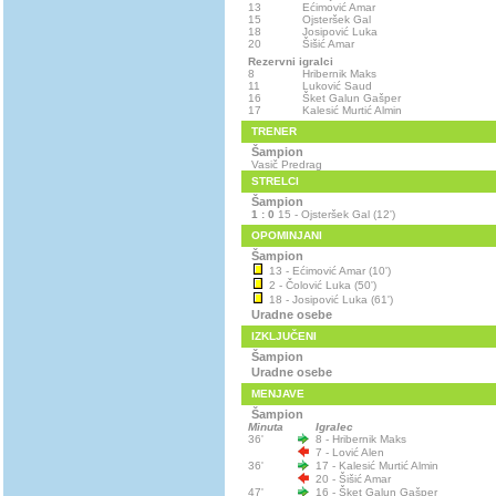
13
Ećimović Amar
15
Ojsteršek Gal
18
Josipović Luka
20
Šišić Amar
Rezervni igralci
8
Hribernik Maks
11
Luković Saud
16
Šket Galun Gašper
17
Kalesić Murtić Almin
TRENER
Šampion
Vasič Predrag
STRELCI
Šampion
1 : 0
15 - Ojsteršek Gal (12')
OPOMINJANI
Šampion
13 - Ećimović Amar (10')
2 - Čolović Luka (50')
18 - Josipović Luka (61')
Uradne osebe
IZKLJUČENI
Šampion
Uradne osebe
MENJAVE
Šampion
Minuta
Igralec
36'
8 - Hribernik Maks
7 - Lović Alen
36'
17 - Kalesić Murtić Almin
20 - Šišić Amar
47'
16 - Šket Galun Gašper