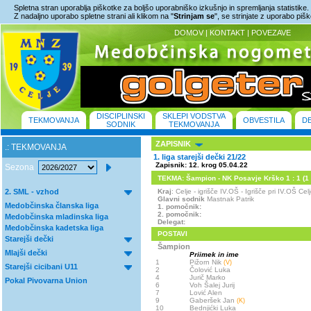
Spletna stran uporablja piškotke za boljšo uporabniško izkušnjo in spremljanja statistike.
Z nadaljno uporabo spletne strani ali klikom na "
Strinjam se
", se strinjate z uporabo piš
DOMOV
|
KONTAKT
|
POVEZAVE
DISCIPLINSKI
SKLEPI VODSTVA
TEKMOVANJA
OBVESTILA
D
SODNIK
TEKMOVANJA
ZAPISNIK
.: TEKMOVANJA
1. liga starejši dečki 21/22
Zapisnik: 12. krog 05.04.22
Sezona
TEKMA: Šampion - NK Posavje Krško 1 : 1 (1 :
2. SML - vzhod
Kraj
: Celje - igrišče IV.OŠ - Igrišče pri IV.OŠ C
Glavni sodnik
Mastnak Patrik
Medobčinska članska liga
1. pomočnik:
2. pomočnik:
Medobčinska mladinska liga
Delegat:
Medobčinska kadetska liga
POSTAVI
Starejši dečki
Šampion
Mlajši dečki
Priimek in ime
1
Pižorn Nik
(V)
Starejši cicibani U11
2
Čolović Luka
4
Jurič Marko
Pokal Pivovarna Union
6
Voh Šalej Jurij
7
Lović Alen
9
Gaberšek Jan
(K)
10
Bednjićki Luka