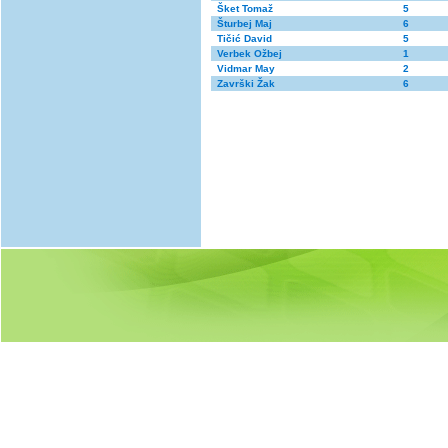
Šket Tomaž
5
Šturbej Maj
6
Tičić David
5
Verbek Ožbej
1
Vidmar May
2
Završki Žak
6