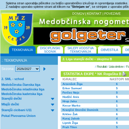
Spletna stran uporablja piškotke za boljšo uporabniško izkušnjo in spremljanja statistike.
Z nadaljno uporabo spletne strani ali klikom na "
Strinjam se
", se strinjate z uporabo piš
DOMOV
|
KONTAKT
|
POVEZAVE
DISCIPLINSKI
SKLEPI VODSTVA
TEKMOVANJA
OBVESTILA
D
SODNIK
TEKMOVANJA
2. Liga starejši dečki – skupina B
.: TEKMOVANJA
Rezultati
Lista strelcev
Fa
/
/
/
Sezona
STATISTIKA EKIPE * NK Rogaška B
2. SML - vzhod
IGRALEC
NASTOPI
M
Arzenšek Žiga
6
Medobčinska članska liga
Erker Samuel
5
Medobčinska mladinska liga
Ferčec Nejc
5
Medobčinska kadetska liga
Hodžić Anis
5
Starejši dečki
Hrup Jaka
6
Mlajši dečki
Kecur Marko
1
Starejši cicibani U11
Kranjčić Drenški Dominik
5
Krklec Žak
6
Pokal Pivovarna Union
Kuraj Jakob
4
Lipnik Žiga
5
Prah Tilen
5