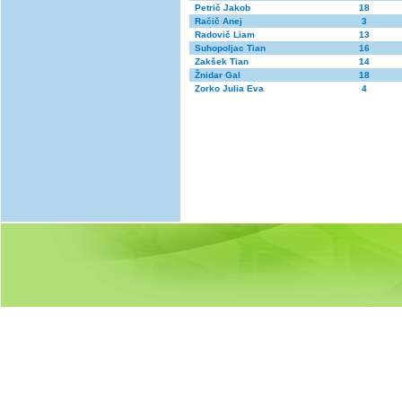
Petrič Jakob
18
Račič Anej
3
Radovič Liam
13
Suhopoljac Tian
16
Zakšek Tian
14
Žnidar Gal
18
Zorko Julia Eva
4