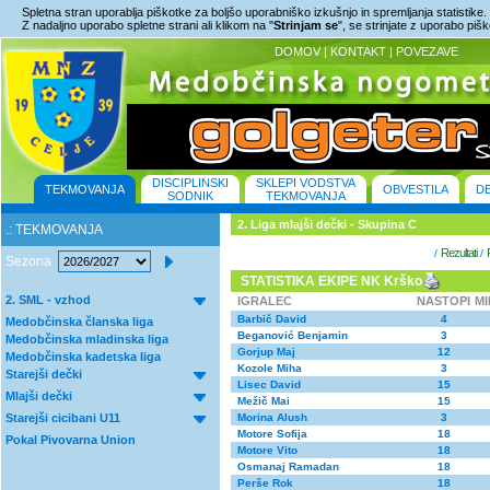
Spletna stran uporablja piškotke za boljšo uporabniško izkušnjo in spremljanja statistike.
Z nadaljno uporabo spletne strani ali klikom na "
Strinjam se
", se strinjate z uporabo piš
DOMOV
|
KONTAKT
|
POVEZAVE
DISCIPLINSKI
SKLEPI VODSTVA
TEKMOVANJA
OBVESTILA
D
SODNIK
TEKMOVANJA
2. Liga mlajši dečki - Skupina C
.: TEKMOVANJA
Rezultati
/
/
Sezona
STATISTIKA EKIPE NK Krško
2. SML - vzhod
IGRALEC
NASTOPI
M
Barbič David
4
Medobčinska članska liga
Beganović Benjamin
3
Medobčinska mladinska liga
Gorjup Maj
12
Medobčinska kadetska liga
Kozole Miha
3
Starejši dečki
Lisec David
15
Mlajši dečki
Mežič Mai
15
Starejši cicibani U11
Morina Alush
3
Motore Sofija
18
Pokal Pivovarna Union
Motore Vito
18
Osmanaj Ramadan
18
Perše Rok
18