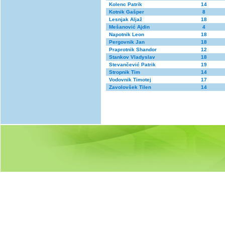
Kolenc Patrik
14
Kotnik Gašper
8
Lesnjak Aljaž
18
Mešanović Ajdin
4
Napotnik Leon
18
Pergovnik Jan
18
Praprotnik Shandor
12
Stankov Vladyslav
18
Stevančević Patrik
19
Stropnik Tim
14
Vodovnik Timotej
17
Zavolovšek Tilen
14