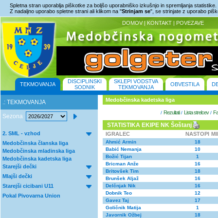
Spletna stran uporablja piškotke za boljšo uporabniško izkušnjo in spremljanja statistike.
Z nadaljno uporabo spletne strani ali klikom na "
Strinjam se
", se strinjate z uporabo piš
DOMOV
|
KONTAKT
|
POVEZAVE
DISCIPLINSKI
SKLEPI VODSTVA
TEKMOVANJA
OBVESTILA
D
SODNIK
TEKMOVANJA
Medobčinska kadetska liga
.: TEKMOVANJA
Rezultati
Lista strelcev
Fa
/
/
/
Sezona
STATISTIKA EKIPE NK Šoštanj
2. SML - vzhod
IGRALEC
NASTOPI
M
Ahmić Armin
18
Medobčinska članska liga
Babić Nemanja
10
Medobčinska mladinska liga
Božić Tijan
1
Medobčinska kadetska liga
Bricman Anže
16
Starejši dečki
Britovšek Tim
18
Mlajši dečki
Brunšek Aljaž
16
Starejši cicibani U11
Delčnjak Nik
16
Dobnik Teo
12
Pokal Pivovarna Union
Gavez Taj
17
Goličnik Matija
1
Javornik Ožbej
18