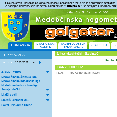
Spletna stran uporablja piškotke za boljšo uporabniško izkušnjo in spremljanja statistike.
Z nadaljno uporabo spletne strani ali klikom na "
Strinjam se
", se strinjate z uporabo piš
DOMOV
|
KONTAKT
|
POVEZAVE
DISCIPLINSKI
SKLEPI VODSTVA
TEKMOVANJA
OBVESTILA
D
SODNIK
TEKMOVANJA
2. liga mlajši dečki - Skupina C
.: TEKMOVANJA
Rezultati
/
/
Sezona
BARVE DRESOV
2. SML - vzhod
KLUB
NK Kozje Vivas Travel
Medobčinska članska liga
Medobčinska mladinska liga
Medobčinska kadetska liga
Starejši dečki
Mlajši dečki
Starejši cicibani U11
Pokal Pivovarna Union