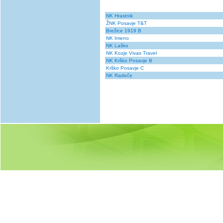
NK Hrastnik
ŽNK Posavje T&T
Brežice 1919 B
NK Imeno
NK Laško
NK Kozje Vivas Travel
NK Krško Posavje B
Krško Posavje C
NK Radeče