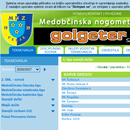
Spletna stran uporablja piškotke za boljšo uporabniško izkušnjo in spremljanja statistike.
Z nadaljno uporabo spletne strani ali klikom na "
Strinjam se
", se strinjate z uporabo piš
DOMOV
|
KONTAKT
|
POVEZAVE
DISCIPLINSKI
SKLEPI VODSTVA
TEKMOVANJA
OBVESTILA
D
SODNIK
TEKMOVANJA
1. liga starejši dečki
.: TEKMOVANJA
Rezultati
Lista strelcev
Fa
/
/
/
Sezona
BARVE DRESOV
2. SML - vzhod
NK Šoštanj A
NK Rudar Velenje A
Medobčinska članska liga
Združena Savinjska A
Medobčinska mladinska liga
NK Šentjur
Medobčinska kadetska liga
NK Rogaška
Starejši dečki
NK Šampion
Mlajši dečki
Dravinja
NK Celje
Starejši cicibani U11
Krško Posavje
Pokal Pivovarna Union
Brežice 1919