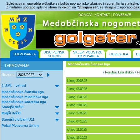
Spletna stran uporablja piškotke za boljšo uporabniško izkušnjo in spremljanja statistike.
Z nadaljno uporabo spletne strani ali klikom na "
Strinjam se
", se strinjate z uporabo piš
DOMOV
|
KONTAKT
|
POVEZAVE
DISCIPLINSKI
SKLEPI VODSTVA
TEKMOVANJA
OBVESTILA
D
SODNIK
TEKMOVANJA
Medobčinska članska liga
.: TEKMOVANJA
Rezultati
Lista strelcev
Fa
/
/
/
Sezona
1. krog 30.08.25
2. SML - vzhod
2. krog 06.09.25
Medobčinska članska liga
Medobčinska mladinska liga
3. krog 13.09.25
Medobčinska kadetska liga
4. krog 20.09.25
Starejši dečki
Mlajši dečki
5. krog 27.09.25
Starejši cicibani U11
6. krog 04.10.25
Pokal Pivovarna Union
7. krog 11.10.25
8. krog 18.10.25