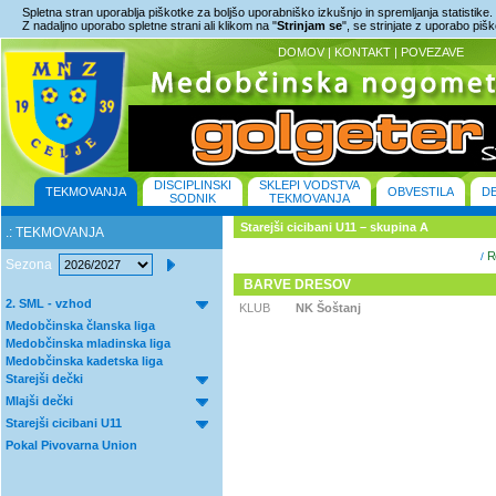
Spletna stran uporablja piškotke za boljšo uporabniško izkušnjo in spremljanja statistike.
Z nadaljno uporabo spletne strani ali klikom na "
Strinjam se
", se strinjate z uporabo piš
DOMOV
|
KONTAKT
|
POVEZAVE
DISCIPLINSKI
SKLEPI VODSTVA
TEKMOVANJA
OBVESTILA
D
SODNIK
TEKMOVANJA
Starejši cicibani U11 – skupina A
.: TEKMOVANJA
Re
/
Sezona
BARVE DRESOV
2. SML - vzhod
KLUB
NK Šoštanj
Medobčinska članska liga
Medobčinska mladinska liga
Medobčinska kadetska liga
Starejši dečki
Mlajši dečki
Starejši cicibani U11
Pokal Pivovarna Union