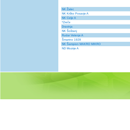
NK Žalec
NK Krško Posavje A
NK Celje A
*Zreče
Dravinja
NK Šoštanj
Rudar Velenje A
Šmartno 1928
NK Šampion MAKRO MIKRO
ND Mozirje A