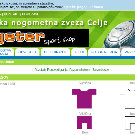
ko izkušnjo in spremljanja statistike.
rinjam se
", se strinjate z uporabo piškotkov.
Splošni pogoji - Piškotki
V
|
KONTAKT
|
POVEZAVE
ODSTVA
OBVESTILA
DELEGIRANJE
KLUBI
FOTOGALERIJA
MNZ C
ANJA
rna Union
Rezultati
Prepoved igranja
Razporedi tekem
Barve dresov
/
/
/
/
/
ESOV
Vijolična
bel
rtno 1928
Vijolična
bel
Bela
bel