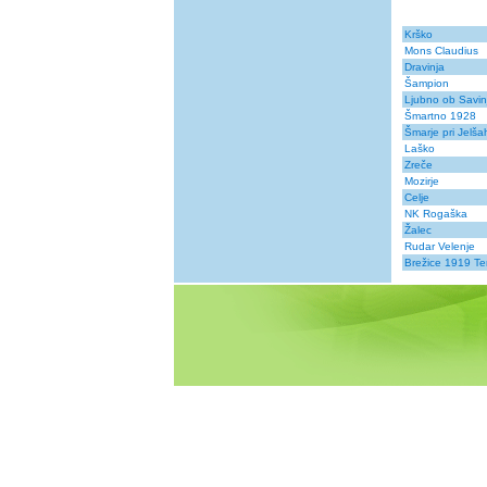
Krško
Mons Claudius
Dravinja
Šampion
Ljubno ob Savinj
Šmartno 1928
Šmarje pri Jelša
Laško
Zreče
Mozirje
Celje
NK Rogaška
Žalec
Rudar Velenje
Brežice 1919 T