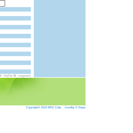
H
- hlačke
N
- nogavice
Copyright© 2010
MNZ Celje
Izvedba © Dejan