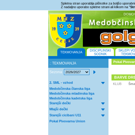
Spletna stran uporablja piškotke za boljšo uporabniš
Z nadaljno uporabo spletne strani ali klikom na "
St
DOMO
DISCIPLINSKI
SKLEPI V
TEKMOVANJA
SODNIK
TEKMOV
Pokal Pivova
.: TEKMOVANJA
Sezona
BARVE DR
2. SML - vzhod
KLUB
Šma
Medobčinska članska liga
Medobčinska mladinska liga
Medobčinska kadetska liga
Starejši dečki
Mlajši dečki
Starejši cicibani U11
Pokal Pivovarna Union