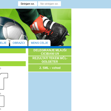
ELJE
OBRAZCI
MDNS CELJE
DELEGIRANJE MLAJŠI
CICIBANI U9
REZULTATI TEKEM MČL-
GOLGETER
2. SML – vzhod
a
a
a