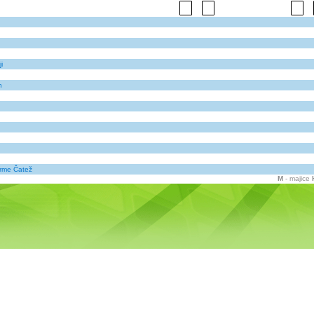
i
h
erme Čatež
M
- majice