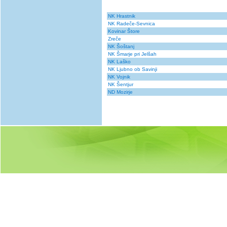
NK Hrastnik
NK Radeče-Sevnica
Kovinar Štore
Zreče
NK Šoštanj
NK Šmarje pri Jelšah
NK Laško
NK Ljubno ob Savinji
NK Vojnik
NK Šentjur
ND Mozirje