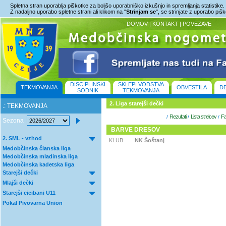
Spletna stran uporablja piškotke za boljšo uporabniško izkušnjo in spremljanja statistike.
Z nadaljno uporabo spletne strani ali klikom na "
Strinjam se
", se strinjate z uporabo piš
DOMOV
|
KONTAKT
|
POVEZAVE
DISCIPLINSKI
SKLEPI VODSTVA
TEKMOVANJA
OBVESTILA
D
SODNIK
TEKMOVANJA
2. Liga starejši dečki
.: TEKMOVANJA
Rezultati
Lista strelcev
Fa
/
/
/
Sezona
BARVE DRESOV
2. SML - vzhod
KLUB
NK Šoštanj
Medobčinska članska liga
Medobčinska mladinska liga
Medobčinska kadetska liga
Starejši dečki
Mlajši dečki
Starejši cicibani U11
Pokal Pivovarna Union