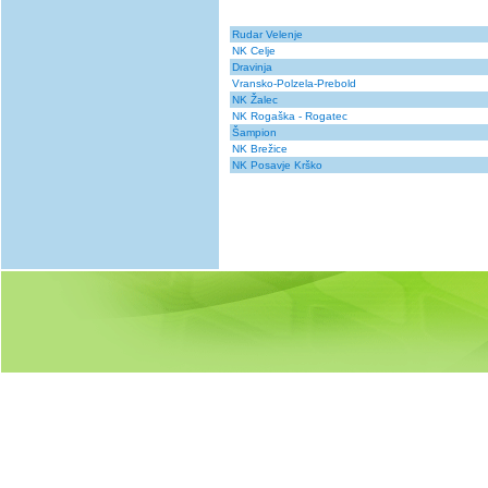
Rudar Velenje
NK Celje
Dravinja
Vransko-Polzela-Prebold
NK Žalec
NK Rogaška - Rogatec
Šampion
NK Brežice
NK Posavje Krško