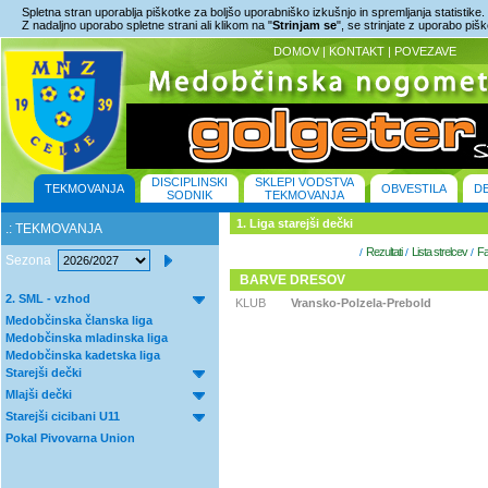
Spletna stran uporablja piškotke za boljšo uporabniško izkušnjo in spremljanja statistike.
Z nadaljno uporabo spletne strani ali klikom na "
Strinjam se
", se strinjate z uporabo piš
DOMOV
|
KONTAKT
|
POVEZAVE
DISCIPLINSKI
SKLEPI VODSTVA
TEKMOVANJA
OBVESTILA
D
SODNIK
TEKMOVANJA
1. Liga starejši dečki
.: TEKMOVANJA
Rezultati
Lista strelcev
Fa
/
/
/
Sezona
BARVE DRESOV
2. SML - vzhod
KLUB
Vransko-Polzela-Prebold
Medobčinska članska liga
Medobčinska mladinska liga
Medobčinska kadetska liga
Starejši dečki
Mlajši dečki
Starejši cicibani U11
Pokal Pivovarna Union