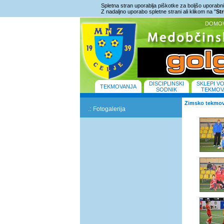
Spletna stran uporablja piškotke za boljšo uporabniš
Z nadaljno uporabo spletne strani ali klikom na "
St
DOMO
DISCIPLINSKI
SKLEPI V
TEKMOVANJA
SODNIK
TEKMOV
Zimsko tekmov
.:
Fotogalerija