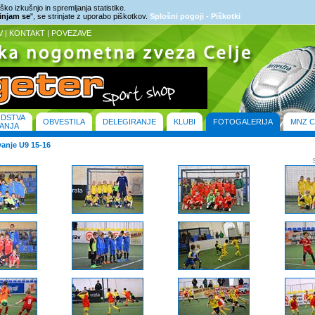
ko izkušnjo in spremljanja statistike.
rinjam se
", se strinjate z uporabo piškotkov.
Splošni pogoji - Piškotki
V
|
KONTAKT
|
POVEZAVE
ODSTVA
OBVESTILA
DELEGIRANJE
KLUBI
FOTOGALERIJA
MNZ C
ANJA
anje U9 15-16