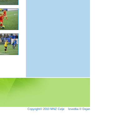
Copyright© 2010
MNZ Celje
Izvedba © Dejan