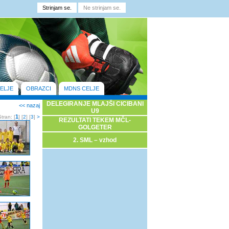
ELJE
OBRAZCI
MDNS CELJE
DELEGIRANJE MLAJŠI CICIBANI
<< nazaj
U9
1
Stran: [
] [
2
] [
3
]
>
REZULTATI TEKEM MČL-
GOLGETER
2. SML – vzhod