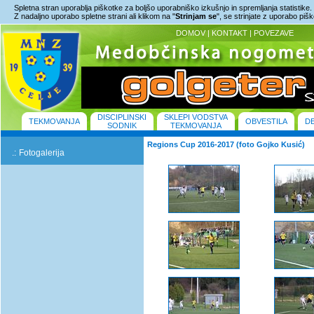
Spletna stran uporablja piškotke za boljšo uporabniško izkušnjo in spremljanja statistike.
Z nadaljno uporabo spletne strani ali klikom na "
Strinjam se
", se strinjate z uporabo piš
DOMOV
|
KONTAKT
|
POVEZAVE
DISCIPLINSKI
SKLEPI VODSTVA
TEKMOVANJA
OBVESTILA
D
SODNIK
TEKMOVANJA
Regions Cup 2016-2017 (foto Gojko Kusić)
.:
Fotogalerija