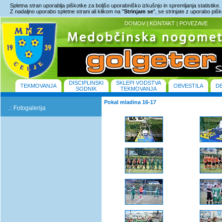
Spletna stran uporablja piškotke za boljšo uporabniško izkušnjo in spremljanja statistike.
Z nadaljno uporabo spletne strani ali klikom na "
Strinjam se
", se strinjate z uporabo piš
DOMOV
|
KONTAKT
|
POVEZAVE
DISCIPLINSKI
SKLEPI VODSTVA
TEKMOVANJA
OBVESTILA
D
SODNIK
TEKMOVANJA
Pokal mladina 16-17
.:
Fotogalerija