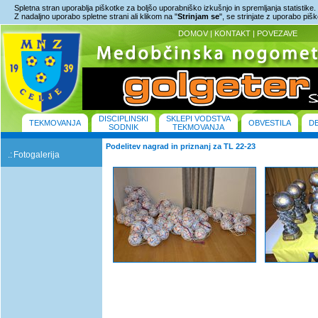
Spletna stran uporablja piškotke za boljšo uporabniško izkušnjo in spremljanja statistike.
Z nadaljno uporabo spletne strani ali klikom na "
Strinjam se
", se strinjate z uporabo piš
DOMOV
|
KONTAKT
|
POVEZAVE
DISCIPLINSKI
SKLEPI VODSTVA
TEKMOVANJA
OBVESTILA
D
SODNIK
TEKMOVANJA
Podelitev nagrad in priznanj za TL 22-23
.:
Fotogalerija