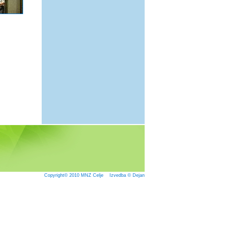
Copyright© 2010
MNZ Celje
Izvedba © Dejan