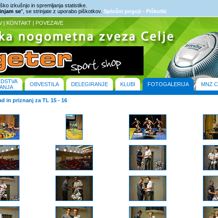
ko izkušnjo in spremljanja statistike.
rinjam se
", se strinjate z uporabo piškotkov.
Splošni pogoji - Piškotki
V
|
KONTAKT
|
POVEZAVE
ODSTVA
OBVESTILA
DELEGIRANJE
KLUBI
FOTOGALERIJA
MNZ C
ANJA
d in priznanj za TL 15 - 16