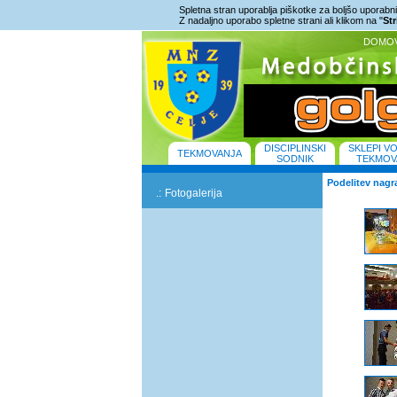
Spletna stran uporablja piškotke za boljšo uporabniš
Z nadaljno uporabo spletne strani ali klikom na "
St
DOMO
DISCIPLINSKI
SKLEPI V
TEKMOVANJA
SODNIK
TEKMOV
Podelitev nagra
.:
Fotogalerija