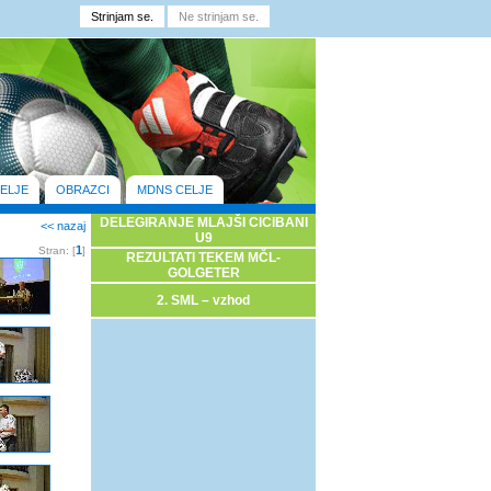
ELJE
OBRAZCI
MDNS CELJE
DELEGIRANJE MLAJŠI CICIBANI
<< nazaj
U9
1
Stran: [
]
REZULTATI TEKEM MČL-
GOLGETER
2. SML – vzhod