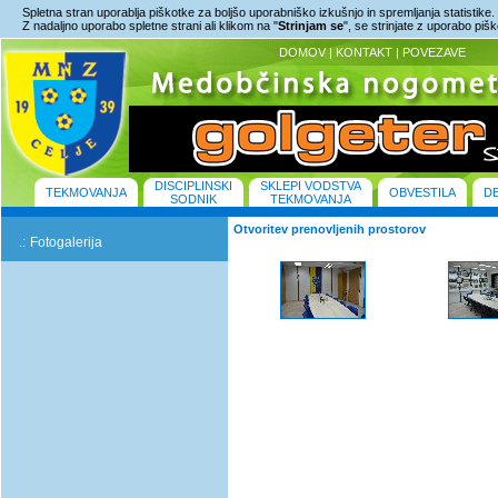
Spletna stran uporablja piškotke za boljšo uporabniško izkušnjo in spremljanja statistike.
Z nadaljno uporabo spletne strani ali klikom na "
Strinjam se
", se strinjate z uporabo piš
DOMOV
|
KONTAKT
|
POVEZAVE
DISCIPLINSKI
SKLEPI VODSTVA
TEKMOVANJA
OBVESTILA
D
SODNIK
TEKMOVANJA
Otvoritev prenovljenih prostorov
.:
Fotogalerija