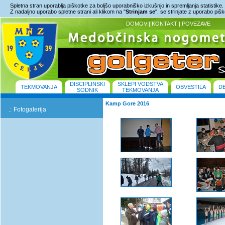
Spletna stran uporablja piškotke za boljšo uporabniško izkušnjo in spremljanja statistike.
Z nadaljno uporabo spletne strani ali klikom na "
Strinjam se
", se strinjate z uporabo piš
DOMOV
|
KONTAKT
|
POVEZAVE
DISCIPLINSKI
SKLEPI VODSTVA
TEKMOVANJA
OBVESTILA
D
SODNIK
TEKMOVANJA
Kamp Gore 2016
.:
Fotogalerija