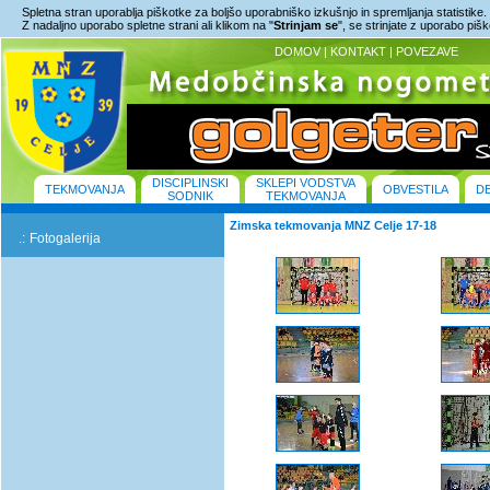
Spletna stran uporablja piškotke za boljšo uporabniško izkušnjo in spremljanja statistike.
Z nadaljno uporabo spletne strani ali klikom na "
Strinjam se
", se strinjate z uporabo piš
DOMOV
|
KONTAKT
|
POVEZAVE
DISCIPLINSKI
SKLEPI VODSTVA
TEKMOVANJA
OBVESTILA
D
SODNIK
TEKMOVANJA
Zimska tekmovanja MNZ Celje 17-18
.:
Fotogalerija