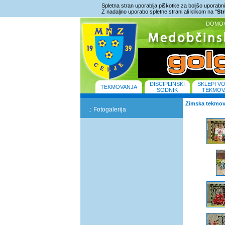
Spletna stran uporablja piškotke za boljšo uporabniš
Z nadaljno uporabo spletne strani ali klikom na "
St
DOMO
DISCIPLINSKI
SKLEPI V
TEKMOVANJA
SODNIK
TEKMOV
Zimska tekmov
.:
Fotogalerija