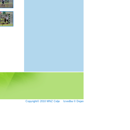
Copyright© 2010
MNZ Celje
Izvedba © Dejan