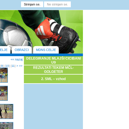
ELJE
OBRAZCI
MDNS CELJE
DELEGIRANJE MLAJŠI CICIBANI
<< nazaj
U9
 [
9
] [
10
] [
11
]
>
>>
REZULTATI TEKEM MČL-
GOLGETER
2. SML – vzhod