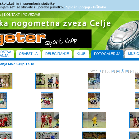
ko izkušnjo in spremljanja statistike.
rinjam se
", se strinjate z uporabo piškotkov.
Splošni pogoji - Piškotki
V
|
KONTAKT
|
POVEZAVE
ODSTVA
OBVESTILA
DELEGIRANJE
KLUBI
FOTOGALERIJA
MNZ C
ANJA
anja MNZ Celje 17-18
5
Stran:
<
[
1
] [
2
] [
3
] [
4
] [
] [
6
] [
7
] [
8
]