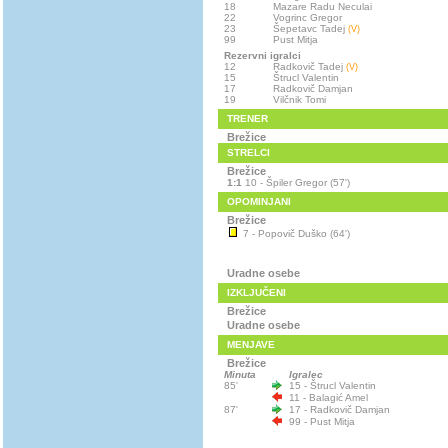
18
Mazare Radu Neculai
22
Vogrinc Gregor
23
Šepetavc Tadej
(V)
99
Pust Mitja
Rezervni igralci
12
Radkovič Tadej
(V)
15
Štrucl Valentin
17
Radkovič Damjan
19
Vilčnik Tomi
TRENER
Brežice
STRELCI
Brežice
1:1
10 - Špiler Gregor (57')
OPOMINJANI
Brežice
7 - Popovič Duško (64')
Uradne osebe
IZKLJUČENI
Brežice
Uradne osebe
MENJAVE
Brežice
Minuta
Igralec
85'
15 - Štrucl Valentin
11 - Balagić Amel
87'
17 - Radkovič Damjan
99 - Pust Mitja