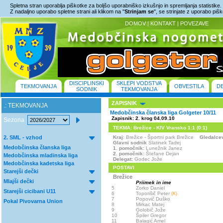
Spletna stran uporablja piškotke za boljšo uporabniško izkušnjo in spremljanja statistike.
Z nadaljno uporabo spletne strani ali klikom na "
Strinjam se
", se strinjate z uporabo piš
DOMOV
|
KONTAKT
|
POVEZAVE
DISCIPLINSKI
SKLEPI VODSTVA
TEKMOVANJA
OBVESTILA
D
SODNIK
TEKMOVANJA
ZAPISNIK
.: TEKMOVANJA
Medobčinska članska liga Golgeter 10/11
Zapisnik: 2. krog 04.09.10
Sezona
TEKMA: Brežice - KIV Vransko 1:1 (0:1)
2. SML - vzhod
Kraj
: Brežice - Športni park Brežice
Gledalce
Glavni sodnik
Slatinek Tadej
Medobčinska članska liga
1. pomočnik:
Lunežnik Janez
2. pomočnik:
Štefane Dejan
Medobčinska mladinska liga
Delegat:
Godec Jože
Medobčinska kadetska liga
POSTAVI
Starejši dečki
Brežice
Mlajši dečki
Priimek in ime
5
Zorko Daniel
Starejši cicibani U11
6
Toporišič Peter
(K)
7
Popovič Duško
Pokal Pivovarna Union
8
Mirkac Matej
9
Golobič Jože
10
Špiler Gregor
11
Balagić Amel