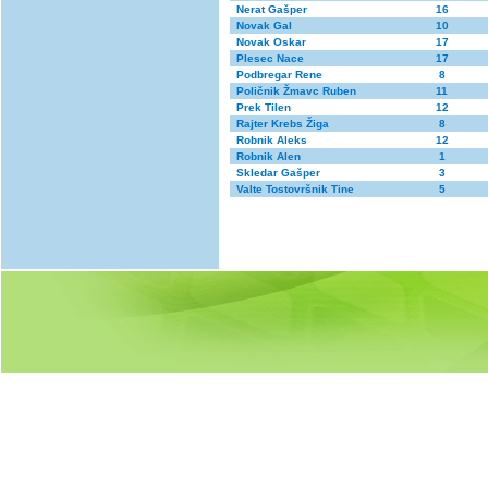
Nerat Gašper
16
Novak Gal
10
Novak Oskar
17
Plesec Nace
17
Podbregar Rene
8
Poličnik Žmavc Ruben
11
Prek Tilen
12
Rajter Krebs Žiga
8
Robnik Aleks
12
Robnik Alen
1
Skledar Gašper
3
Valte Tostovršnik Tine
5