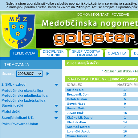
Spletna stran uporablja piškotke za boljšo uporabniško izkušnjo in spremljanja statistike.
Z nadaljno uporabo spletne strani ali klikom na "
Strinjam se
", se strinjate z uporabo piš
DOMOV
|
KONTAKT
|
POVEZAVE
DISCIPLINSKI
SKLEPI VODSTVA
TEKMOVANJA
OBVESTILA
D
SODNIK
TEKMOVANJA
2. liga starejši dečki
.: TEKMOVANJA
Rezultati
Lista strelcev
Fa
/
/
/
Sezona
STATISTIKA EKIPE Nk Ljubno ob Savinji
2. SML - vzhod
IGRALEC
NASTOPI
M
Atelšek Gal
17
Medobčinska članska liga
Brezovnik Jon
11
Medobčinska mladinska liga
Golob Tristan
5
Medobčinska kadetska liga
Govek Nace
9
Starejši dečki
Homar Matic
1
Mlajši dečki
Juvan Blaž
15
Starejši cicibani U11
Klačko Lik David
1
Kladnik Alen
14
Pokal Pivovarna Union
Kosmač Marcel
7
Lorenčič Jakob
16
Mlinar Matevž
2