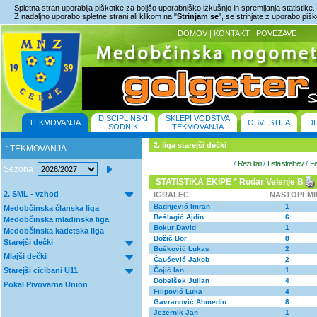
Spletna stran uporablja piškotke za boljšo uporabniško izkušnjo in spremljanja statistike.
Z nadaljno uporabo spletne strani ali klikom na "
Strinjam se
", se strinjate z uporabo piš
DOMOV
|
KONTAKT
|
POVEZAVE
DISCIPLINSKI
SKLEPI VODSTVA
TEKMOVANJA
OBVESTILA
D
SODNIK
TEKMOVANJA
2. liga starejši dečki
.: TEKMOVANJA
Rezultati
Lista strelcev
Fa
/
/
/
Sezona
STATISTIKA EKIPE * Rudar Velenje B
2. SML - vzhod
IGRALEC
NASTOPI
M
Badnjević Imran
1
Medobčinska članska liga
Bešlagić Ajdin
6
Medobčinska mladinska liga
Bokur David
1
Medobčinska kadetska liga
Božič Bor
8
Starejši dečki
Bušković Lukas
2
Mlajši dečki
Čaušević Jakob
2
Starejši cicibani U11
Čojić Ian
1
Dobelšek Julian
4
Pokal Pivovarna Union
Filipović Luka
4
Gavranović Ahmedin
8
Jezernik Jan
1