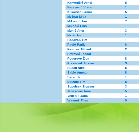
Kahvedžić Arnel
8
Kerezović Vlado
1
Kukavica Lamar
5
Mežnar Mitja
1
Mrkonjić Jan
7
Mujačić Enis
1
Mukić Aner
3
Nezić Anid
1
Padovan Tim
1
Pavić Parik
6
Petrović Mihael
2
Petrović Teodor
1
Pogorevc Žiga
8
Presečnik Tristan
3
Rudolf Nika
5
Šabić Ammar
8
Sarač Tai
1
Skutnik Tim
5
Sopolšek Erazem
3
Tabaković Arne
5
Vedenik Jaka
1
Vravnek Tilen
9