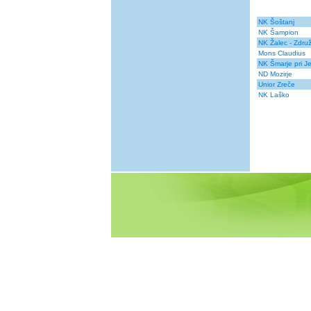
NK Šoštanj
NK Šampion
NK Žalec - Zdru
Mons Claudius
NK Šmarje pri J
ND Mozirje
Unior Zreče
NK Laško