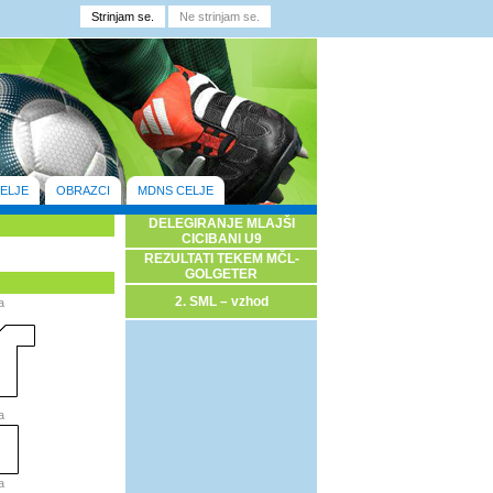
ELJE
OBRAZCI
MDNS CELJE
DELEGIRANJE MLAJŠI
CICIBANI U9
REZULTATI TEKEM MČL-
GOLGETER
2. SML – vzhod
a
a
a