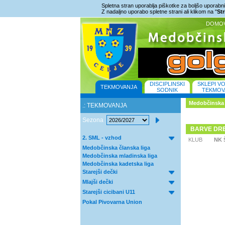
Spletna stran uporablja piškotke za boljšo uporabniš
Z nadaljno uporabo spletne strani ali klikom na "
St
DOMO
DISCIPLINSKI
SKLEPI V
TEKMOVANJA
SODNIK
TEKMOV
Medobčinska 
.: TEKMOVANJA
Sezona
BARVE DR
2. SML - vzhod
KLUB
NK 
Medobčinska članska liga
Medobčinska mladinska liga
Medobčinska kadetska liga
Starejši dečki
Mlajši dečki
Starejši cicibani U11
Pokal Pivovarna Union