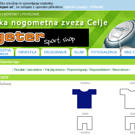
ko izkušnjo in spremljanja statistike.
rinjam se
", se strinjate z uporabo piškotkov.
Splošni pogoji - Piškotki
V
|
KONTAKT
|
POVEZAVE
ODSTVA
OBVESTILA
DELEGIRANJE
KLUBI
FOTOGALERIJA
MNZ C
ANJA
članska liga
Rezultati
Lista strelcev
Fair play lestvica
Prepoved igranja
Razporedi tekem
Barve dresov
/
/
/
/
/
/
/
ESOV
modra
bel
Šoštanj
bela
bel
modra
bel