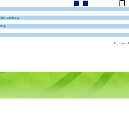
žena Savinjska
elšah
M
- majice