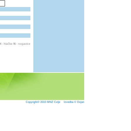
H
- hlačke
N
- nogavice
Copyright© 2010
MNZ Celje
Izvedba © Dejan